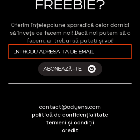
FREEBIE?
Oferim înțelepciune sporadică celor dornici
să învețe ce facem noi! Dacă noi putem să o
facem, ar trebui să puteți și voi!
E-
mail
*
ABONEAZĂ-TE
contact@odyens.com
politică de confidențialitate
termeni și condiții
credit