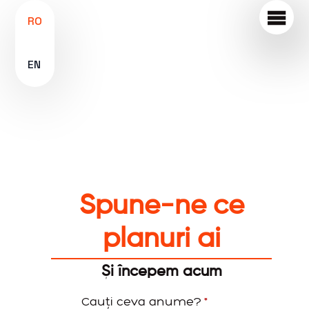
RO
EN
Spune-ne ce
planuri ai
Și începem acum
Cauți ceva anume?
*