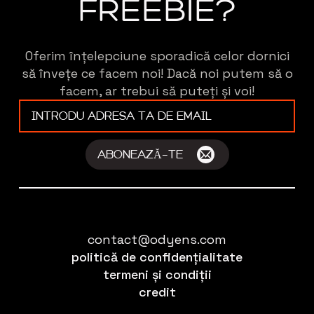
FREEBIE?
Oferim înțelepciune sporadică celor dornici
să învețe ce facem noi! Dacă noi putem să o
facem, ar trebui să puteți și voi!
E-
mail
*
ABONEAZĂ-TE
contact@odyens.com
politică de confidențialitate
termeni și condiții
credit