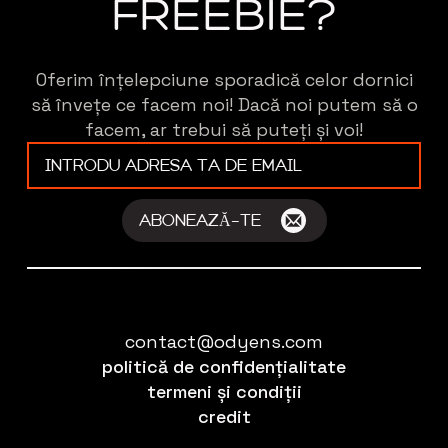
FREEBIE?
Oferim înțelepciune sporadică celor dornici
să învețe ce facem noi! Dacă noi putem să o
facem, ar trebui să puteți și voi!
E-
mail
*
ABONEAZĂ-TE
contact@odyens.com
politică de confidențialitate
termeni și condiții
credit