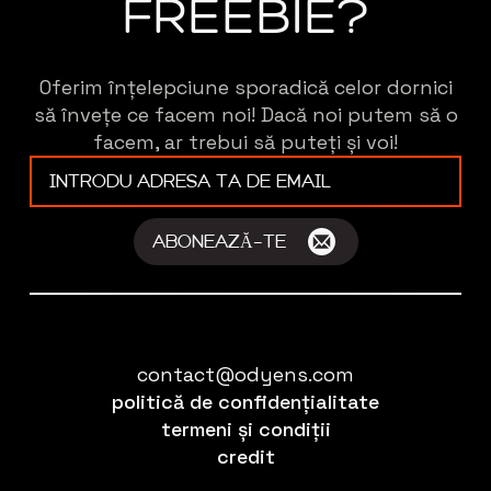
FREEBIE?
Oferim înțelepciune sporadică celor dornici
să învețe ce facem noi! Dacă noi putem să o
facem, ar trebui să puteți și voi!
E-
mail
*
ABONEAZĂ-TE
contact@odyens.com
politică de confidențialitate
termeni și condiții
credit